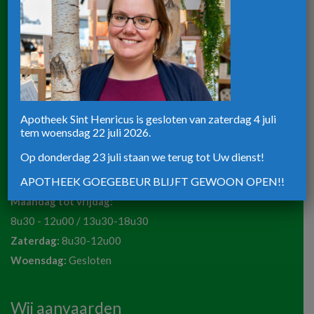
8u30-12u30 / 13u30-18u30
Zaterdag:
8u30-12u00
Apotheek ST-Henricus
Rijksweg 39
Apotheek Sint Henricus is gesloten van zaterdag 4 juli
tem woensdag 22 juli 2026.
8820 Torhout
Telefoon:
051 72 50 36
Op donderdag 23 juli staan we terug tot Uw dienst!
Email:
apotheeksinthenricus@outlook.be
APOTHEEK GOEGEBEUR BLIJFT GEWOON OPEN!!
Maandag tot vrijdag:
8u30 - 12u00 / 13u30-18u30
Zaterdag:
8u30-12u00
Woensdag:
Gesloten
Wij aanvaarden