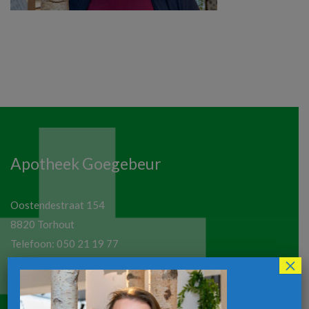
Apotheek Goegebeur
Oostendestraat 154
8820 Torhout
Telefoon:
050 21 19 77
×
Email:
apotheekgoegebeur@hotmail.com
Maandag tot vrijdag: