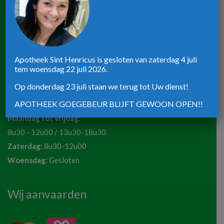
Apotheek ST-Henricus
Rijksweg 39
Apotheek Sint Henricus is gesloten van zaterdag 4 juli
tem woensdag 22 juli 2026.
8820 Torhout
Telefoon:
051 72 50 36
Op donderdag 23 juli staan we terug tot Uw dienst!
Email:
apotheeksinthenricus@outlook.be
APOTHEEK GOEGEBEUR BLIJFT GEWOON OPEN!!
Maandag tot vrijdag:
8u30 - 12u00 / 13u30-18u30
Zaterdag:
8u30-12u00
Woensdag:
Gesloten
Wij aanvaarden