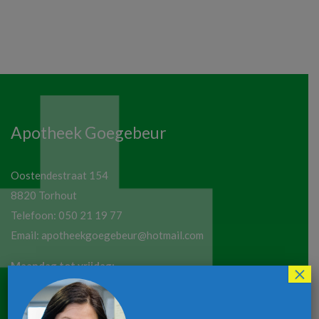
Apotheek Goegebeur
Oostendestraat 154
8820 Torhout
Telefoon:
050 21 19 77
Email:
apotheekgoegebeur@hotmail.com
Maandag tot vrijdag:
×
8u30-12u30 / 13u30-18u30
Zaterdag:
8u30-12u00