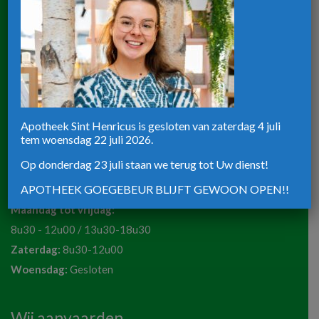
8u30-12u30 / 13u30-18u30
Zaterdag:
8u30-12u00
Apotheek ST-Henricus
Rijksweg 39
Apotheek Sint Henricus is gesloten van zaterdag 4 juli
tem woensdag 22 juli 2026.
8820 Torhout
Telefoon:
051 72 50 36
Op donderdag 23 juli staan we terug tot Uw dienst!
Email:
apotheeksinthenricus@outlook.be
APOTHEEK GOEGEBEUR BLIJFT GEWOON OPEN!!
Maandag tot vrijdag:
8u30 - 12u00 / 13u30-18u30
Zaterdag:
8u30-12u00
Woensdag:
Gesloten
Wij aanvaarden