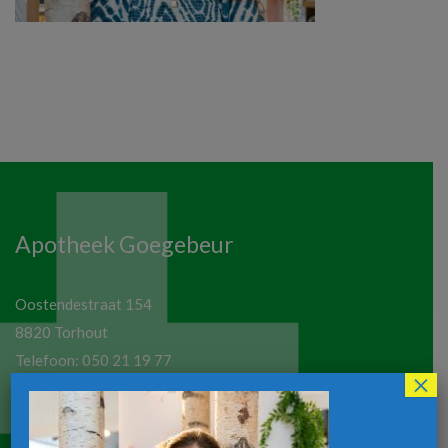
Apotheek Goegebeur
Oostendestraat 154
8820 Torhout
Telefoon:
050 21 19 77
×
Email:
apotheekgoegebeur@hotmail.com
Maandag tot vrijdag: