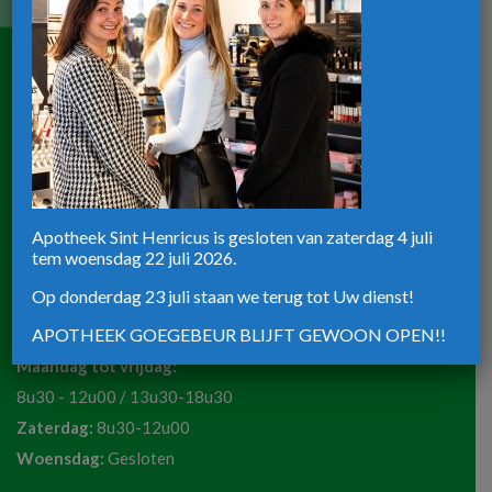
Maandag tot vrijdag:
8u30-12u30 / 13u30-18u30
Zaterdag:
8u30-12u00
Apotheek ST-Henricus
Rijksweg 39
Apotheek Sint Henricus is gesloten van zaterdag 4 juli
tem woensdag 22 juli 2026.
8820 Torhout
Telefoon:
051 72 50 36
Op donderdag 23 juli staan we terug tot Uw dienst!
Email:
apotheeksinthenricus@outlook.be
APOTHEEK GOEGEBEUR BLIJFT GEWOON OPEN!!
Maandag tot vrijdag:
8u30 - 12u00 / 13u30-18u30
Zaterdag:
8u30-12u00
Woensdag:
Gesloten