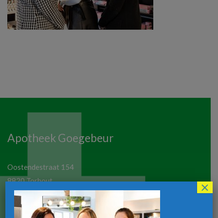
Apotheek Goegebeur
Oostendestraat 154
8820 Torhout
×
Telefoon:
050 21 19 77
Email:
apotheekgoegebeur@hotmail.com