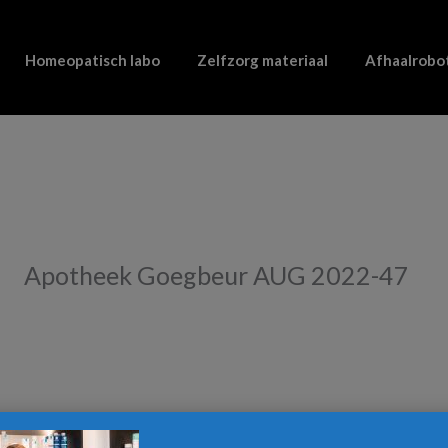
Homeopatisch labo
Zelfzorg materiaal
Afhaalrobo
Apotheek Goegbeur AUG 2022-47