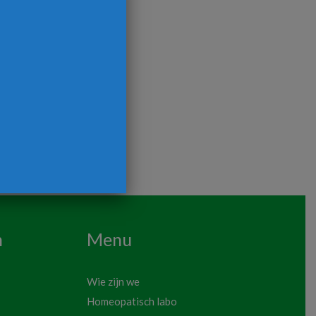
n
Menu
Wie zijn we
Homeopatisch labo