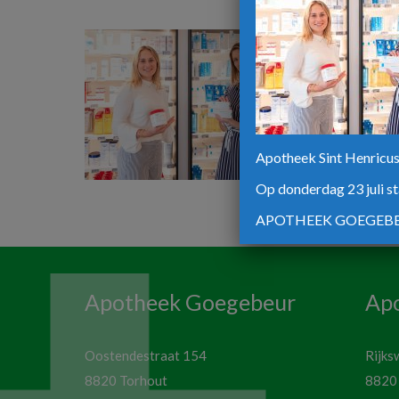
Apotheek Sint Henricus 
Op donderdag 23 juli st
APOTHEEK GOEGEBE
Apotheek Goegebeur
Apo
Oostendestraat 154
Rijks
8820 Torhout
8820