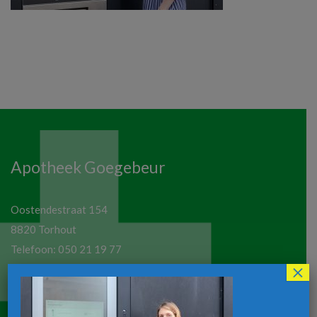
Apotheek Goegebeur
Oostendestraat 154
8820 Torhout
Telefoon:
050 21 19 77
×
Email:
apotheekgoegebeur@hotmail.com
Maandag tot vrijdag: