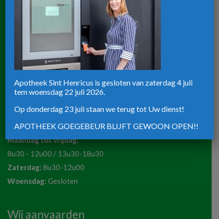
8u30-12u30 / 13u30-18u30
Zaterdag:
8u30-12u00
Apotheek ST-Henricus
Rijksweg 39
Apotheek Sint Henricus is gesloten van zaterdag 4 juli
tem woensdag 22 juli 2026.
8820 Torhout
Telefoon:
051 72 50 36
Op donderdag 23 juli staan we terug tot Uw dienst!
Email:
apotheeksinthenricus@outlook.be
APOTHEEK GOEGEBEUR BLIJFT GEWOON OPEN!!
Maandag tot vrijdag:
8u30 - 12u00 / 13u30-18u30
Zaterdag:
8u30-12u00
Woensdag:
Gesloten
Wij aanvaarden