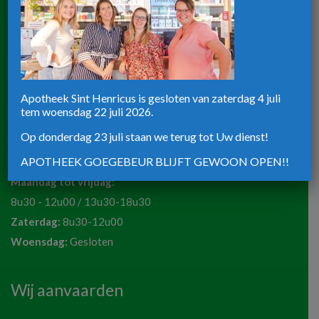
Zaterdag:
8u30-12u00
Apotheek ST-Henricus
Rijksweg 39
Apotheek Sint Henricus is gesloten van zaterdag 4 juli
tem woensdag 22 juli 2026.
8820 Torhout
Telefoon:
051 72 50 36
Op donderdag 23 juli staan we terug tot Uw dienst!
Email:
apotheeksinthenricus@outlook.be
APOTHEEK GOEGEBEUR BLIJFT GEWOON OPEN!!
Maandag tot vrijdag:
8u30 - 12u00 / 13u30-18u30
Zaterdag:
8u30-12u00
Woensdag:
Gesloten
Wij aanvaarden