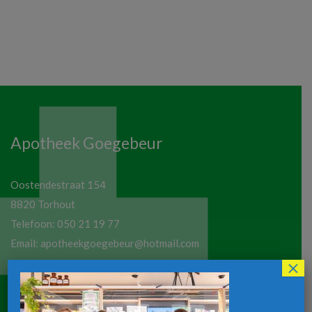
Apotheek Goegebeur
Oostendestraat 154
8820 Torhout
Telefoon:
050 21 19 77
Email:
apotheekgoegebeur@hotmail.com
×
Maandag tot vrijdag:
8u30-12u30 / 13u30-18u30