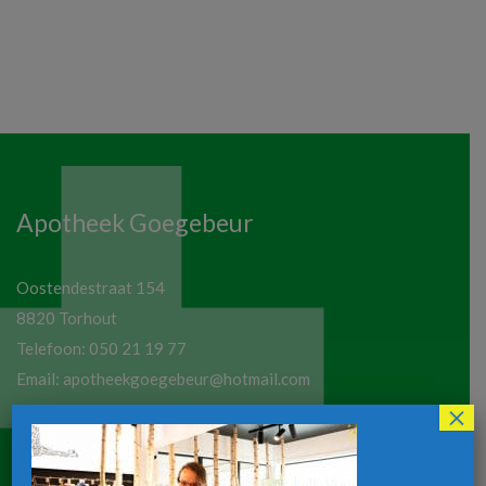
Apotheek Goegebeur
Oostendestraat 154
8820 Torhout
Telefoon:
050 21 19 77
Email:
apotheekgoegebeur@hotmail.com
×
Maandag tot vrijdag:
8u30-12u30 / 13u30-18u30