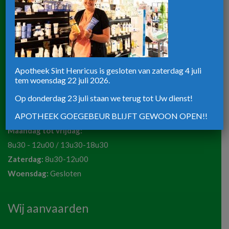
Zaterdag:
8u30-12u00
Apotheek ST-Henricus
Rijksweg 39
Apotheek Sint Henricus is gesloten van zaterdag 4 juli
tem woensdag 22 juli 2026.
8820 Torhout
Telefoon:
051 72 50 36
Op donderdag 23 juli staan we terug tot Uw dienst!
Email:
apotheeksinthenricus@outlook.be
APOTHEEK GOEGEBEUR BLIJFT GEWOON OPEN!!
Maandag tot vrijdag:
8u30 - 12u00 / 13u30-18u30
Zaterdag:
8u30-12u00
Woensdag:
Gesloten
Wij aanvaarden