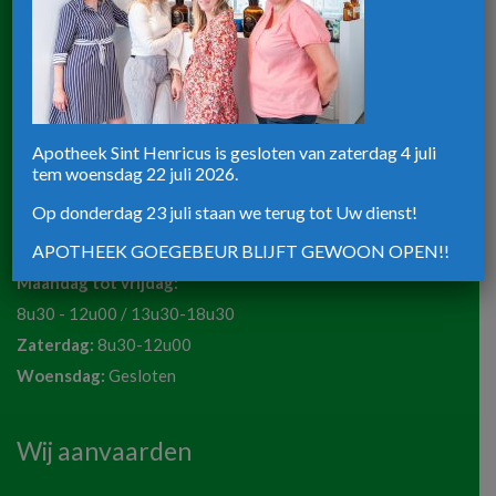
Zaterdag:
8u30-12u00
Apotheek ST-Henricus
Rijksweg 39
Apotheek Sint Henricus is gesloten van zaterdag 4 juli
tem woensdag 22 juli 2026.
8820 Torhout
Telefoon:
051 72 50 36
Op donderdag 23 juli staan we terug tot Uw dienst!
Email:
apotheeksinthenricus@outlook.be
APOTHEEK GOEGEBEUR BLIJFT GEWOON OPEN!!
Maandag tot vrijdag:
8u30 - 12u00 / 13u30-18u30
Zaterdag:
8u30-12u00
Woensdag:
Gesloten
Wij aanvaarden