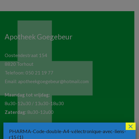
Apotheek Goegebeur
Oostendestraat 154
8820 Torhout
Telefoon:
050 21 19 77
Email:
apotheekgoegebeur@hotmail.com
Maandag tot vrijdag:
8u30-12u30 / 13u30-18u30
Zaterdag:
8u30-12u00
×
PHARMA-Code-double-A4-v.électronique-avec-liens-
Apotheek ST-Henricus
r15 (1)