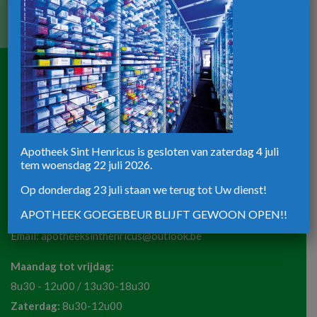
Email:
apotheekgoegebeur@hotmail.com
Maandag tot vrijdag:
8u30-12u30 / 13u30-18u30
Zaterdag:
8u30-12u00
Apotheek ST-Henricus
Apotheek Sint Henricus is gesloten van zaterdag 4 juli
tem woensdag 22 juli 2026.
Rijksweg 39
Op donderdag 23 juli staan we terug tot Uw dienst!
8820 Torhout
APOTHEEK GOEGEBEUR BLIJFT GEWOON OPEN!!
Telefoon:
051 72 50 36
Email:
apotheeksinthenricus@outlook.be
Maandag tot vrijdag:
8u30 - 12u00 / 13u30-18u30
Zaterdag:
8u30-12u00