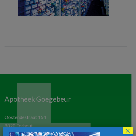
Apotheek Goegebeur
Oostendestraat 154
8820 Torhout
×
Telefoon:
050 21 19 77