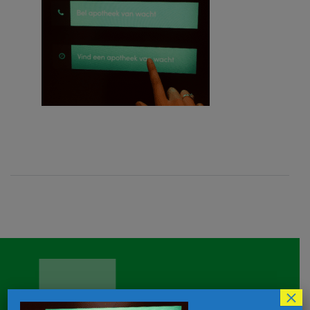
×
Apotheek Goegebeur