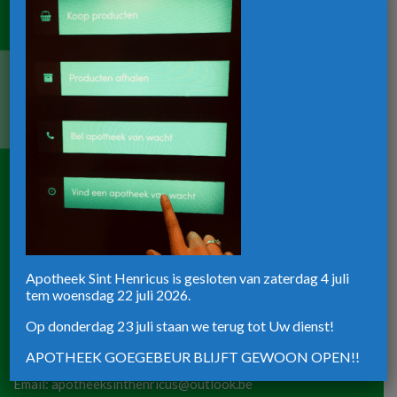
Oostendestraat 154
8820 Torhout
Telefoon:
050 21 19 77
Email:
apotheekgoegebeur@hotmail.com
Maandag tot vrijdag:
8u30-12u30 / 13u30-18u30
Zaterdag:
8u30-12u00
Apotheek ST-Henricus
Apotheek Sint Henricus is gesloten van zaterdag 4 juli
tem woensdag 22 juli 2026.
Rijksweg 39
Op donderdag 23 juli staan we terug tot Uw dienst!
8820 Torhout
APOTHEEK GOEGEBEUR BLIJFT GEWOON OPEN!!
Telefoon:
051 72 50 36
Email:
apotheeksinthenricus@outlook.be